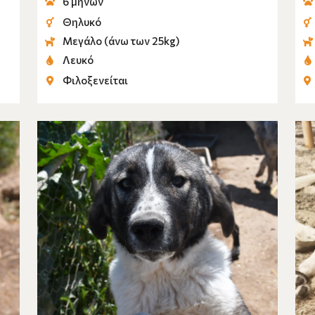
6 μηνών
Θηλυκό
Μεγάλο (άνω των 25kg)
Λευκό
Φιλοξενείται