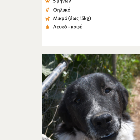
5 μηνών
Θηλυκό
Μικρό (έως 15kg)
Λευκό - καφέ