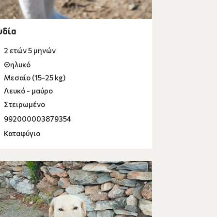
 λευκό - καφέ
 μπεζ
υδία
2 ετών 5 μηνών
γκρι
Θηλυκό
καφέ
Μεσαίο (15-25 kg)
μαύρο
Λευκό - μαύρο
Στειρωμένο
αφέ - μαύρο
992000003879354
Καταφύγιο