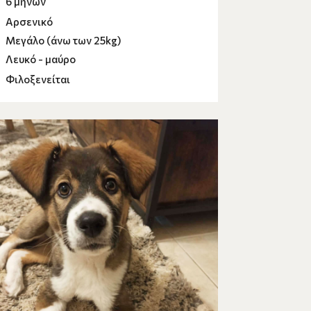
6 μηνών
Αρσενικό
Μεγάλο (άνω των 25kg)
Λευκό - μαύρο
Φιλοξενείται