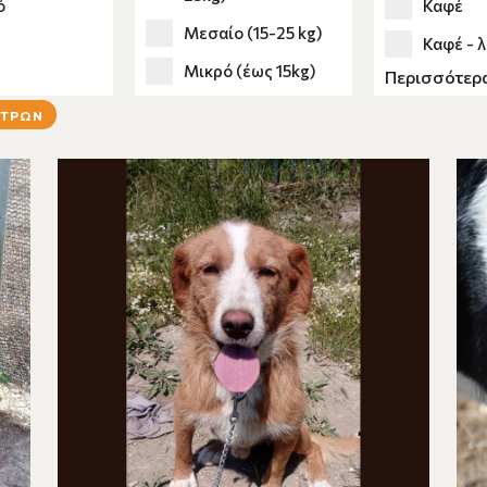
ό
Καφέ
Μεσαίο (15-25 kg)
Καφέ - 
Μικρό (έως 15kg)
Περισσότερ
Λευκό
ΛΤΡΩΝ
Λευκό - 
Λευκό -
Λευκό -
Λευκό - 
Λευκό -
Λευκό -
Μαύρο
Μαύρο -
Μαύρο -
Μαύρο -