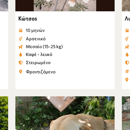
Μαύρο -
Μαύρο -
Κώτσος
Λ
Μπεζ
10 μηνών
Μπεζ - 
Αρσενικό
Μπεζ - 
Μεσαίο (15-25 kg)
Μπεζ - 
Καφέ - λευκό
Στειρωμένο
Τιγρέ κ
Φροντιζόμενο