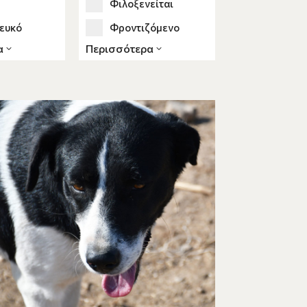
Φιλοξενείται
λευκό
Φροντιζόμενο
α
Περισσότερα
γκρι
 καφέ
 μαύρο
μαύρο - γκρι
 μαύρο - καφέ
 μπεζ
 γκρι
 καφέ
 λευκό