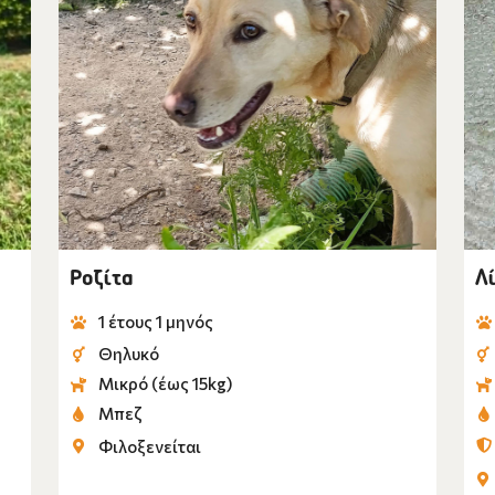
Ροζίτα
Λ
1 έτους 1 μηνός
Θηλυκό
Μικρό (έως 15kg)
Μπεζ
Φιλοξενείται