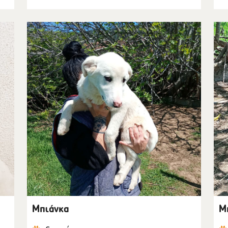
Μπιάνκα
Μ