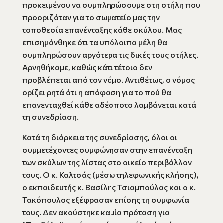
προκειμένου να συμπληρώσουμε στη στήλη που
προοριζόταν για το σωματείο μας την
τοποθεσία επανένταξης κάθε σκύλου. Μας
επισημάνθηκε ότι τα υπόλοιπα μέλη θα
συμπληρώσουν αργότερα τις δικές τους στήλες.
Αρνηθήκαμε, καθώς κάτι τέτοιο δεν
προβλέπεται από τον νόμο. Αντιθέτως, ο νόμος
ορίζει ρητά ότι η απόφαση για το πού θα
επανενταχθεί κάθε αδέσποτο λαμβάνεται κατά
τη συνεδρίαση.
Κατά τη διάρκεια της συνεδρίασης, όλοι οι
συμμετέχοντες συμφώνησαν στην επανένταξη
των σκύλων της λίστας στο οικείο περιβάλλον
τους. Ο κ. Καλτσάς (μέσω τηλεφωνικής κλήσης),
ο εκπαιδευτής κ. Βασίλης Τσιαμπούλας και ο κ.
Τακόπουλος εξέφρασαν επίσης τη συμφωνία
τους. Δεν ακούστηκε καμία πρόταση για