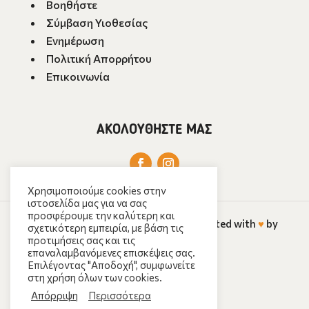
Βοηθήστε
Σύμβαση Υιοθεσίας
Ενημέρωση
Πολιτική Απορρήτου
Επικοινωνία
ΑΚΟΛΟΥΘΗΣΤΕ ΜΑΣ
Χρησιμοποιούμε cookies στην
ιστοσελίδα μας για να σας
προσφέρουμε την καλύτερη και
Copyright ©️
2026
ΣΥΝΥΠΑΡΧΩ
· Created with
♥️
by
σχετικότερη εμπειρία, με βάση τις
προτιμήσεις σας και τις
deweb
επαναλαμβανόμενες επισκέψεις σας.
Επιλέγοντας "Αποδοχή", συμφωνείτε
στη χρήση όλων των cookies.
Απόρριψη
Περισσότερα