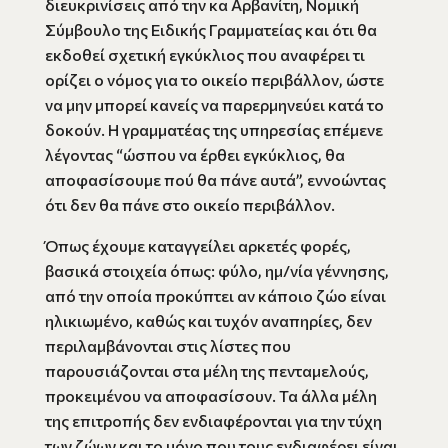
διευκρινίσεις από την κα Αρβανίτη, Νομική
Σύμβουλο της Ειδικής Γραμματείας και ότι θα
εκδοθεί σχετική εγκύκλιος που αναφέρει τι
ορίζει ο νόμος για το οικείο περιβάλλον, ώστε
να μην μπορεί κανείς να παρερμηνεύει κατά το
δοκούν. Η γραμματέας της υπηρεσίας επέμενε
λέγοντας “ώσπου να έρθει εγκύκλιος, θα
αποφασίσουμε πού θα πάνε αυτά”, εννοώντας
ότι δεν θα πάνε στο οικείο περιβάλλον.
Όπως έχουμε καταγγείλει αρκετές φορές,
βασικά στοιχεία όπως: φύλο, ημ/νία γέννησης,
από την οποία προκύπτει αν κάποιο ζώο είναι
ηλικιωμένο, καθώς και τυχόν αναπηρίες, δεν
περιλαμβάνονται στις λίστες που
παρουσιάζονται στα μέλη της πενταμελούς,
προκειμένου να αποφασίσουν. Τα άλλα μέλη
της επιτροπής δεν ενδιαφέρονται για την τύχη
των ζώων και το μόνο που τους ενδιαφέρει είναι