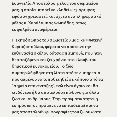
Ευαγγελία Αποστόλου, μέλος του σωματείου
μας, η οποία μπορεί να κληθεί ως μάρτυρας
εφόσον χρειαστεί, και όχι το αναπληρωματικό
μέλος κ. Χαράλαμπος Φωτιάδης, όπως
εσφαλμένα αναφέρεται.
Η εκπρόσωπος του σωματείου μας, κα Φωτεινή
Κυριαζοπούλου, φέρεται να πρότεινε την
ευθανασία σκύλου ράτσας πίτμπουλ, που ήταν
δεσποζόμενο και ζει χρόνια στο κλουβί του
δημοτικού κυνοκομείου. Το ζώο
συμπεριλήφθηκε στη λίστα από την υπηρεσία
προκειμένου να τοποθετηθεί σε κάποιο από τα
“σημεία επανένταξης”, ενώ είναι άγριο και θα
κινδύνευε ή θα αποτελούσε κίνδυνο για άλλα
ζώα και ανθρώπους. Στην πραγματικότητα, η
εκπρόσωπος πρότεινε να εκπαιδευτεί και να
μας αποσταλούν φωτογραφίες του ζώου ώστε