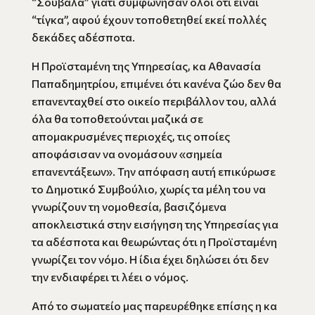
“Σουβάλα” γιατί συμφώνησαν όλοι ότι είναι
“τίγκα”, αφού έχουν τοποθετηθεί εκεί πολλές
δεκάδες αδέσποτα.
Η Προϊσταμένη της Υπηρεσίας, κα Αθανασία
Παπαδημητρίου, επιμένει ότι κανένα ζώο δεν θα
επανενταχθεί στο οικείο περιβάλλον του, αλλά
όλα θα τοποθετούνται μαζικά σε
απομακρυσμένες περιοχές, τις οποίες
αποφάσισαν να ονομάσουν «σημεία
επανεντάξεων». Την απόφαση αυτή επικύρωσε
το Δημοτικό Συμβούλιο, χωρίς τα μέλη του να
γνωρίζουν τη νομοθεσία, βασιζόμενα
αποκλειστικά στην εισήγηση της Υπηρεσίας για
τα αδέσποτα και θεωρώντας ότι η Προϊσταμένη
γνωρίζει τον νόμο. Η ίδια έχει δηλώσει ότι δεν
την ενδιαφέρει τι λέει ο νόμος.
Από το σωματείο μας παρευρέθηκε επίσης η κα