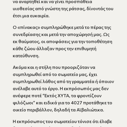
να αναρτηθεί και να γίνει προσπάθεια
υιοθεσίας από γνώστη της ράτσας, δίνοντάς του
έτσι μια ευκαιρία.
Ο «πίνακας» συμπληρώθηκε μετά το πέρας της
συνεδρίασης και μετά την αποχώρησή μας. Ως
εκ θαύματος, οι αποφάσεις για την τοποθέτηση
κάθε ζώου άλλαξαν προς την επιθυμητή
κατεύθυνση.
Ακόμα και η στήλη που προοριζόταν να
συμπληρωθεί από το σωματείο μας, έχει
συμπληρωθεί λάθος από τη γραμματέα ή όποιον
ανέλαβε αυτό το έργο. Η εκπρόσωπός μας δεν
ανέφερε ποτέ “Εκτός ΧΥΤΑ, τα φροντίζουν
φιλόζωοι” και ειδικά για το 4027 προτάθηκε το
οικείο περιβάλλον, δηλαδή τα Αϊβαλιώτικα.
Η εκπρόσωπος του σωματείου τόνισε ότι έλαβε