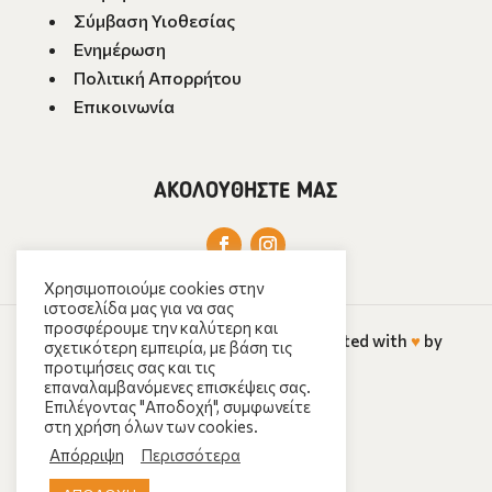
Σύμβαση Υιοθεσίας
Ενημέρωση
Πολιτική Απορρήτου
Επικοινωνία
ΑΚΟΛΟΥΘΗΣΤΕ ΜΑΣ
Χρησιμοποιούμε cookies στην
ιστοσελίδα μας για να σας
προσφέρουμε την καλύτερη και
Copyright ©️
2026
ΣΥΝΥΠΑΡΧΩ
· Created with
♥️
by
σχετικότερη εμπειρία, με βάση τις
προτιμήσεις σας και τις
deweb
επαναλαμβανόμενες επισκέψεις σας.
Επιλέγοντας "Αποδοχή", συμφωνείτε
στη χρήση όλων των cookies.
Απόρριψη
Περισσότερα