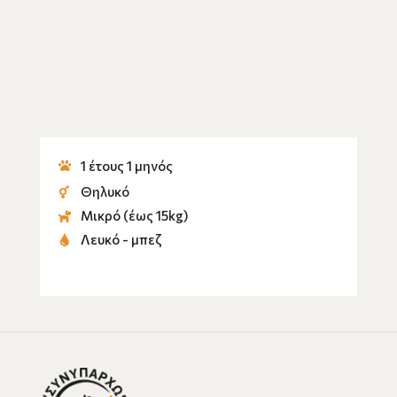
1 έτους 1 μηνός
Θηλυκό
Μικρό (έως 15kg)
Λευκό - μπεζ